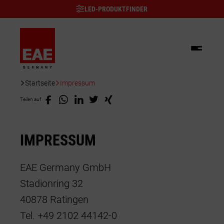
LED-PRODUKTFINDER
Startseite
Impressum
Beleuchtung
Teilen auf
Schienenverteiler
Innenleuchten Dekorativ
Kabelträger
IMPRESSUM
Anbauleuchten
Außenleuchten
Server/Schaltschränke
Downlight/Spots
KNX-Gebäudeautomation
Dekorative Außenleuchten
EAE Germany GmbH
Industrieleuchten
Stadionring 32
Einbauleuchten
Fassadenbeleuchtung
Explosionsgeschützte Leuchten
Sonderlösungen
40878 Ratingen
Tel. +49 2102 44142-0
Pendelleuchten
Scheinwerfer/Flutlicht
Feuchtraumleuchten
Anwendungsbereiche