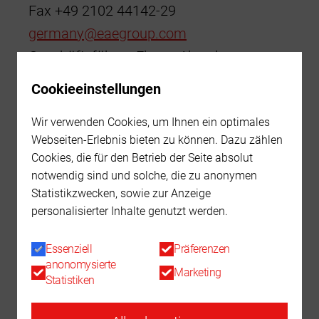
Fax +49 2102 44142-29
Services
Voutenbeleuchtung
Architektur
Straßen- und Wegebeleuchtung
Hallenleuchten
germany@eaegroup.com
Unternehmen
Planung & Beratung
Geschäftsführer: Ekrem Akarslan
Industrie
Notbeleuchtung
Lichtbandsysteme
Karriere
Über uns
Handelsregister
Förderprogramme
Cookieeinstellungen
Straßen- und Außenbeleuchtung
Lineare Leuchten
Nachhaltigkeit
Amtsgericht Düsseldorf HRB 85947
Nachhaltigkeit
Finanzierung
Exproof
Wir verwenden Cookies, um Ihnen ein optimales
Umsatzsteueridentifikationsnummer:
Oberflächenkontrollleuchten
News
Webseiten-Erlebnis bieten zu können. Dazu zählen
DE815811339
Automobilindustrie
Cookies, die für den Betrieb der Seite absolut
Haftungshinweis
notwendig sind und solche, die zu anonymen
Hafen
Suche
Trotz sorgfältiger inhaltlicher Kontrolle
Statistikzwecken, sowie zur Anzeige
personalisierter Inhalte genutzt werden.
übernehmen wir keine Haftung für die
Logistik
Kontakt
Inhalte externer Links. Für den Inhalt der
Flughafen
Essenziell
Präferenzen
verlinkten Seiten sind ausschließlich deren
anonomysierte
Marketing
Merkliste
Sportanlagen
Statistiken
Betreiber verantwortlich.
Tunnel