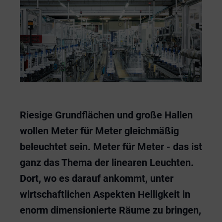
Services
Voutenbeleuchtung
Architektur
Straßen- und Wegebeleuchtung
Hallenleuchten
Unternehmen
Planung & Beratung
Industrie
Notbeleuchtung
Lichtbandsysteme
Karriere
Über uns
Förderprogramme
Straßen- und Außenbeleuchtung
Lineare Leuchten
Nachhaltigkeit
Nachhaltigkeit
Finanzierung
Exproof
Oberflächenkontrollleuchten
News
Automobilindustrie
Riesige Grundflächen und große Hallen
Hafen
Suche
wollen Meter für Meter gleichmäßig
beleuchtet sein. Meter für Meter - das ist
Logistik
Kontakt
ganz das Thema der linearen Leuchten.
Flughafen
Dort, wo es darauf ankommt, unter
wirtschaftlichen Aspekten Helligkeit in
Merkliste
Sportanlagen
enorm dimensionierte Räume zu bringen,
Tunnel