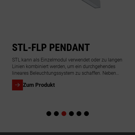
verfügbar.
STL-FLP PENDANT
S
u-,
STL kann als Einzelmodul verwendet oder zu langen
Ins
Linien kombiniert werden, um ein durchgehendes
ver
hten
lineares Beleuchtungssystem zu schaffen. Neben
red
d
der Möglichkeit der Oberflächenmontage verleiht
eig
Zum Produkt
STL...
sorg