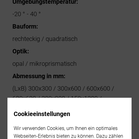
Umgebungstemperatur:
-20 ° - 40 °
Bauform:
rechteckig / quadratisch
Optik:
opal / mikroprismatisch
Abmessung in mm:
(LxB) 300x300 / 300x600 / 600x600 /
620x620 / 300x900 / 150x1200 /
300x1200 / 600x1200
Cookieeinstellungen
Option:
Wir verwenden Cookies, um Ihnen ein optimales
UGR < 19
Webseiten-Erlebnis bieten zu können. Dazu zählen