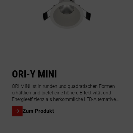
ORI-Y MINI
G
I
ORI MINI ist in runden und quadratischen Formen
erhältlich und bietet eine höhere Effektivität und
Mit
h
Energieeffizienz als herkömmliche LED-Alternativen.
GIZ
.
Durch die tief positionierte Lichtquelle sorgt...
Zum Produkt
von
Hot
Aus
for