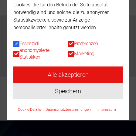
Cookies, die für den Betrieb der Seite absolut
notwendig sind und solche, die zu anonymen
Statistikzwecken, sowie zur Anzeige
personalisierter Inhalte genutzt werden.
DOWNLOADS
Essenziell
Präferenzen
anonomysierte
Technisches Datenblatt
Marketing
Statistiken
Alle akzeptieren
Speichern
ICH INTERESSIERE MICH FÜR
DIESES PRODUKT
Cookie-Details
Datenschutzbestimmungen
Impressum