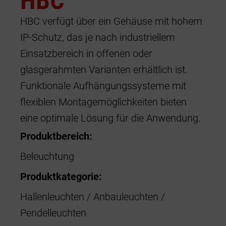
HBC
HBC verfügt über ein Gehäuse mit hohem
Shop / Retail
IP-Schutz, das je nach industriellem
Parkhaus
Einsatzbereich in offenen oder
Krankenhaus und Klinik
glasgerahmten Varianten erhältlich ist.
Funktionale Aufhängungssysteme mit
Datenzentren
flexiblen Montagemöglichkeiten bieten
eine optimale Lösung für die Anwendung.
Produktbereich:
Beleuchtung
Produktkategorie:
Hallenleuchten / Anbauleuchten /
Pendelleuchten