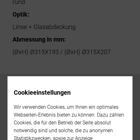
rund
Optik:
Linse + Glasabdeckung
Abmessung in mm:
(ØxH) Ø315X193 / (ØxH) Ø315X207
Cookieeinstellungen
DOWNLOADS
Wir verwenden Cookies, um Ihnen ein optimales
Technisches Datenblatt
Webseiten-Erlebnis bieten zu können. Dazu zählen
Cookies, die für den Betrieb der Seite absolut
notwendig sind und solche, die zu anonymen
LINKS
Statistikzwecken, sowie zur Anzeige