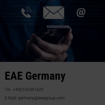
EAE Germany
Tel.:
+492102441420
E-Mail:
germany@eaegroup.com