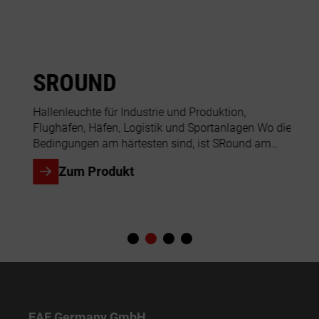
SROUND
R
Hallenleuchte für Industrie und Produktion,
Der
on
Flughäfen, Häfen, Logistik und Sportanlagen Wo die
Wid
on
Bedingungen am härtesten sind, ist SRound am
Umg
en
richtigen Platz. Extreme Umgebungstemperaturen
aus
Zum Produkt
(-40 bis...
ver
EAE Germany GmbH