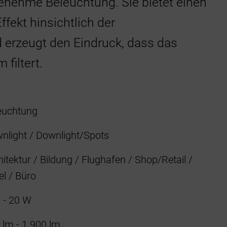
genehme Beleuchtung. Sie bietet einen
fekt hinsichtlich der
d erzeugt den Eindruck, dass das
 filtert.
euchtung
nlight / Downlight/Spots
hitektur / Bildung / Flughafen / Shop/Retail /
el / Büro
 - 20 W
 lm - 1.900 lm