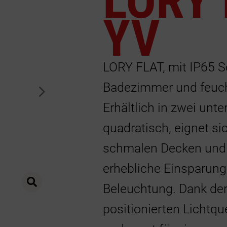
LORY 
YV
LORY FLAT, mit IP65 Sc
Badezimmer und feuc
Sachlic
Sie die
Erhältlich in zwei unt
quadratisch, eignet s
zu
schmalen Decken und b
erhebliche Einsparung
Beleuchtung. Dank der
positionierten Lichtqu