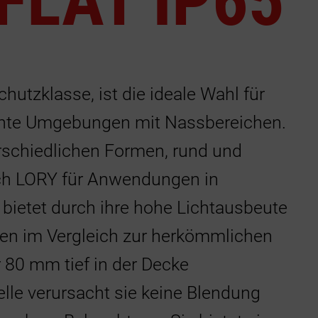
FLAT IP65
hutzklasse, ist die ideale Wahl für
hte Umgebungen mit Nassbereichen.
h, stark, herausfordernd, intelligent: Finden
 für Sie passende Leuchte.
erschiedlichen Formen, rund und
ich LORY für Anwendungen in
m Produktfinder
ietet durch ihre hohe Lichtausbeute
en im Vergleich zur herkömmlichen
 80 mm tief in der Decke
elle verursacht sie keine Blendung