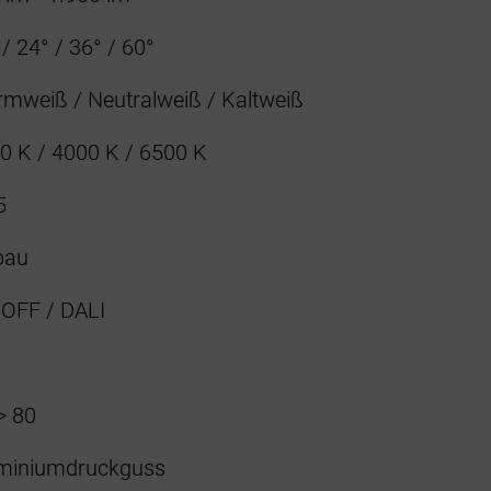
/ 24° / 36° / 60°
mweiß / Neutralweiß / Kaltweiß
0 K / 4000 K / 6500 K
5
bau
OFF / DALI
> 80
miniumdruckguss