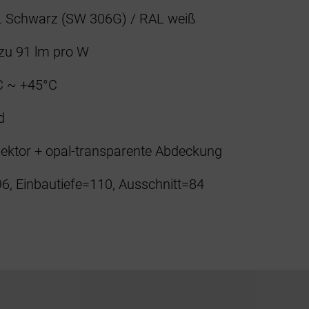
 Schwarz (SW 306G) / RAL weiß
 zu 91 lm pro W
C ~ +45°C
d
lektor + opal-transparente Abdeckung
6, Einbautiefe=110, Ausschnitt=84