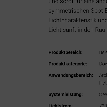
und sorgt für eine an
symmetrischen Spot-Ef
Lichtcharakteristik un
Licht sanft in den Raum
Produktbereich:
Bel
Produktkategorie:
Dow
Anwendungsbereich:
Arc
Hot
Systemleistung:
8 W
Lichtstrom:
720