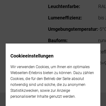
Leuchtenfarbe:
RAL
Lumeneffizienz:
bis
Umgebungstemperatur:
-5°
Bauform:
run
Optik:
Ref
Cookieeinstellungen
Abmessung in mm:
Ø=9
Wir verwenden Cookies, um Ihnen ein optimales
Webseiten-Erlebnis bieten zu können. Dazu zählen
Cookies, die für den Betrieb der Seite absolut
notwendig sind und solche, die zu anonymen
Statistikzwecken, sowie zur Anzeige
personalisierter Inhalte genutzt werden.